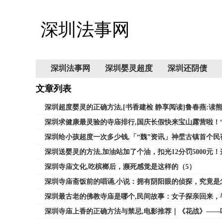
深圳法事网
深圳法事网
深圳婴灵超度
深圳还阴债
文章列表
深圳超度婴灵的正确方法,[书香建检 静享阅读]鲁春燕:读
深圳求健康最灵验的寺庙排行,国庆长假快来宝山露营啦！“
深圳给小孩超度一次多少钱,「“魏”资讯」神垕古镇首个民
深圳送婴灵的方法,加油站加了个油，扣光12分罚5000元
深圳寺庙文化,吃槟榔后，濒死感觉是这样的（5）
深圳寺庙斋饭前的唱诵,小说：拥有阴阳眼的侦探，究竟是
深圳最古老的佛教寺庙是哪个,民间故事：女子探亲回来，
深圳寺庙上香的正确方法与禁忌,电影推荐｜《花战》——