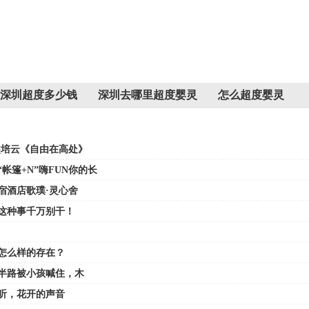
深圳超度多少钱
深圳去哪里超度婴灵
怎么超度婴灵
熊培云《自由在高处》
帐篷+N”嗨FUN你的长
宿酒店歌璞·灵心舍
！这种事千万别干！
怎么样的存在？
半路被小孩喊住，木
听，花开的声音