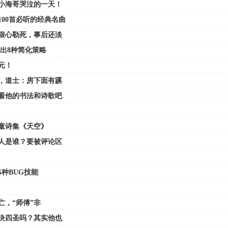
小海哥哭泣的一天！
00首必听的经典名曲
狠心勒死，事后还淡
出8种简化策略
元！
，道士：房下面有蹊
看他的书法和诗歌吧
童诗集《天空》
人是谁？要被评论区
种BUG技能
亡，“师傅”非
决四圣吗？其实他也