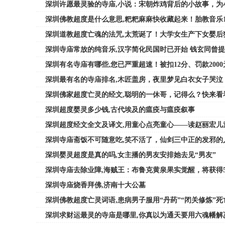
深圳许愿最灵验的寺庙,小说：宋朝炸鸡背后的小故事，为
深圳佛教超度是什么意思,粑粑麻麻快收藏起来！胎教音乐1
深圳道教超度亡魂的法咒,太荒诞了！大学女生产下女婴后
深圳寺庙常放的纯音乐,汉字简化民国时已开始 钱玄同曾提
深圳有名寺庙有哪些,您已严重超速！被扣12分、罚款2000
深圳最有名的寺庙排名,木匠盖房，夜里梦见白衣女子哭泣
深圳佛家超度亡灵的经文,聪明的一休哥，记得么？快来看
深圳超度婴灵多少钱,古代埃及的瘟疫与瘟疫叙事
深圳超度经文全文及译文,用童心点亮童心——读赵丽宏儿
深圳寺庙斋饭不可随意吃,笑不活了，仙剑三中正的发邪的
深圳婴灵超度是真的吗,女主播的男友安排她去见“男友”
深圳寺庙去除业障,海贼王：布鲁克黄泉果实觉醒，将获得5
深圳寺庙烧香拜佛,济南十大公墓
深圳佛教超度亡灵词语,患病男子服用“丹药”“闭关修炼”死
深圳求财运最灵的寺庙是哪里,你真以为通天要用六魂幡解